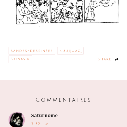
bandes-dessinées
kuujjuaq
Nunavik
Share
Commentaires
Saturnome
5:32 p.m.