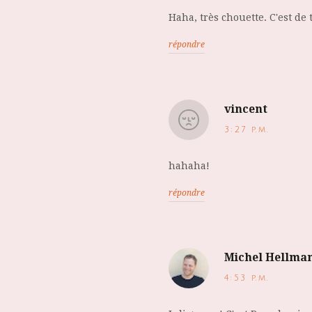
Haha, très chouette. C'est de 
répondre
vincent
3:27 p.m.
hahaha!
répondre
Michel Hellma
4:53 p.m.