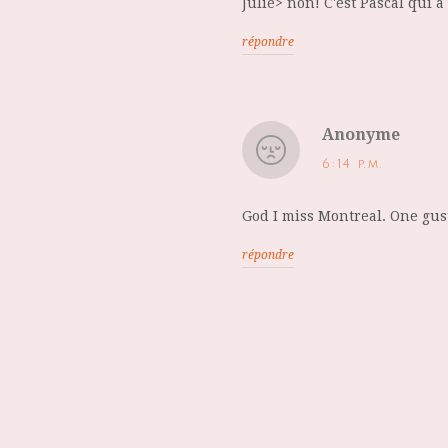
Julie> non! C'est Pascal qui a 
répondre
Anonyme
6:14 p.m.
God I miss Montreal. One gust
répondre